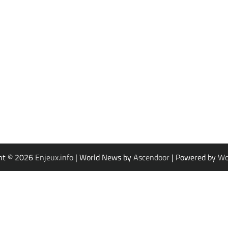
ht © 2026
Enjeux.info
| World News by
Ascendoor
| Powered by
Wo