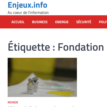
Enjeux.info
Skip
to
Au coeur de l'information
content
ACCUEIL
BUSINESS
ENERGIE
SÉCURITÉ
POLI
Étiquette :
Fondation 
MONDE