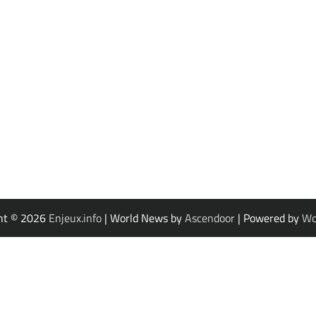
ht © 2026
Enjeux.info
| World News by
Ascendoor
| Powered by
Wo