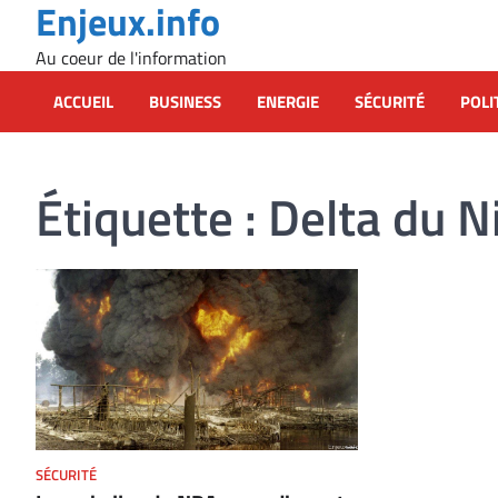
Enjeux.info
Skip
to
Au coeur de l'information
content
ACCUEIL
BUSINESS
ENERGIE
SÉCURITÉ
POLI
Étiquette :
Delta du N
SÉCURITÉ