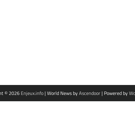
ht © 2026
Enjeux.info
| World News by
Ascendoor
| Powered by
Wo