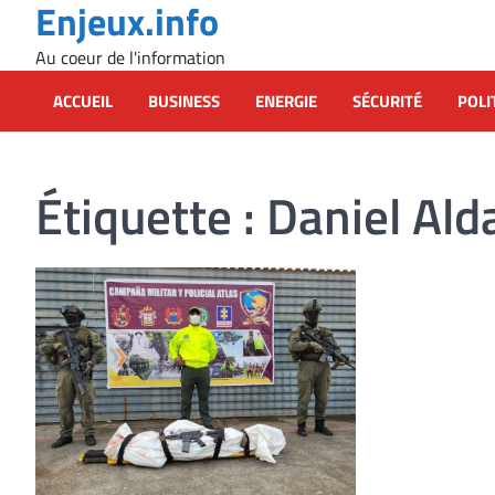
Enjeux.info
Skip
to
Au coeur de l'information
content
ACCUEIL
BUSINESS
ENERGIE
SÉCURITÉ
POLI
Étiquette :
Daniel Ald