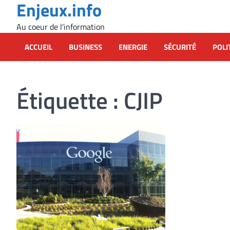
Enjeux.info
Skip
to
Au coeur de l'information
content
ACCUEIL
BUSINESS
ENERGIE
SÉCURITÉ
POLI
Étiquette :
CJIP