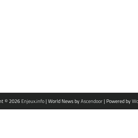
ht © 2026
Enjeux.info
| World News by
Ascendoor
| Powered by
Wo