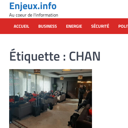
Enjeux.info
Skip
to
Au coeur de l'information
content
ACCUEIL
BUSINESS
ENERGIE
SÉCURITÉ
POLI
Étiquette :
CHAN