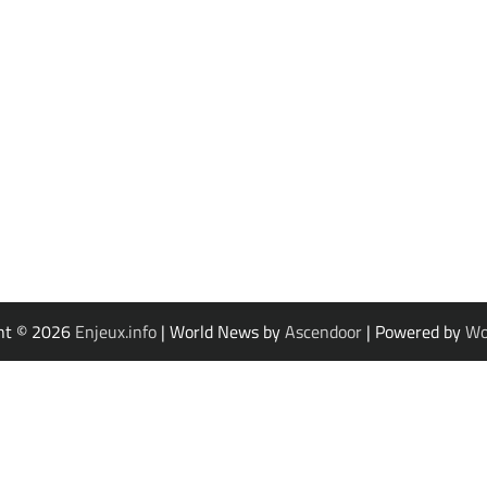
ht © 2026
Enjeux.info
| World News by
Ascendoor
| Powered by
Wo