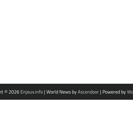
ht © 2026
Enjeux.info
| World News by
Ascendoor
| Powered by
Wo