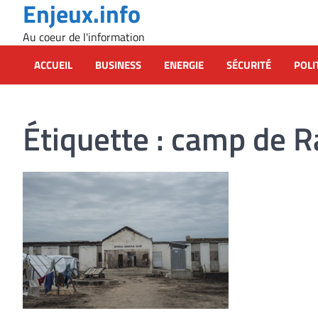
Enjeux.info
Skip
to
Au coeur de l'information
content
ACCUEIL
BUSINESS
ENERGIE
SÉCURITÉ
POLI
Étiquette :
camp de R