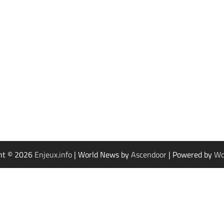
ht © 2026
Enjeux.info
| World News by
Ascendoor
| Powered by
Wo