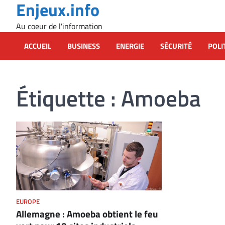
Enjeux.info
Skip
to
Au coeur de l'information
content
ACCUEIL
BUSINESS
ENERGIE
SÉCURITÉ
POLI
Étiquette :
Amoeba
EUROPE
Allemagne : Amoeba obtient le feu