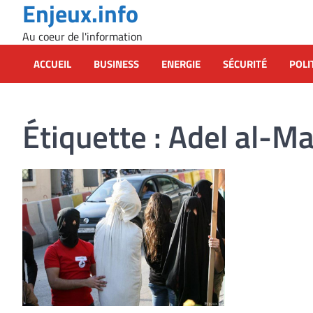
Enjeux.info
Skip
to
Au coeur de l'information
content
ACCUEIL
BUSINESS
ENERGIE
SÉCURITÉ
POLI
Étiquette :
Adel al-M