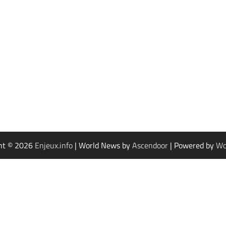
ht © 2026
Enjeux.info
| World News by
Ascendoor
| Powered by
Wo