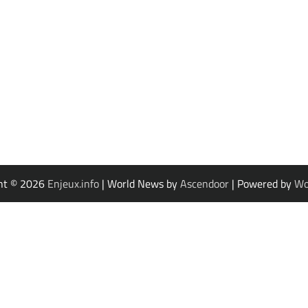
ht © 2026
Enjeux.info
| World News by
Ascendoor
| Powered by
Wo